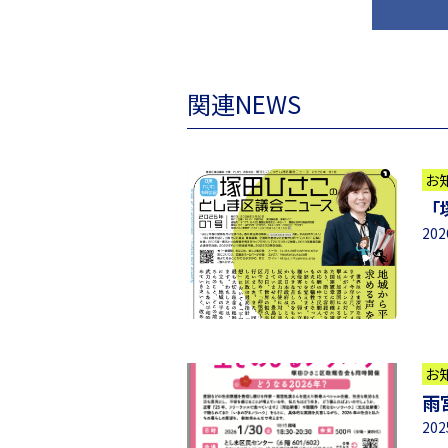
関連NEWS
お
「
20
お
雨
20