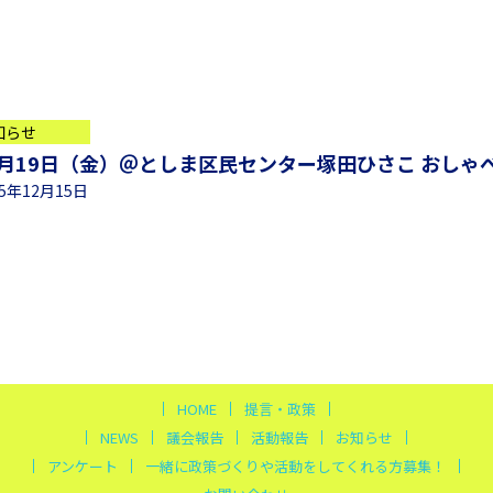
知らせ
2月19日（金）＠としま区民センター塚田ひさこ おしゃ
25年12月15日
HOME
提言・政策
NEWS
議会報告
活動報告
お知らせ
アンケート
一緒に政策づくりや活動をしてくれる方募集！