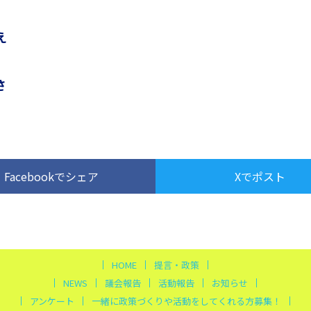
え
さ
Facebookでシェア
Xでポスト
HOME
提言・政策
NEWS
議会報告
活動報告
お知らせ
アンケート
一緒に政策づくりや活動をしてくれる方募集！